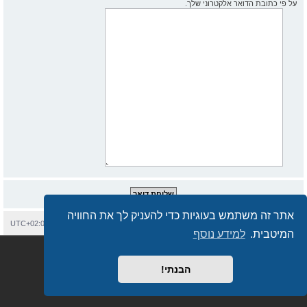
על פי כתובת הדואר אלקטרוני שלך.
אתר זה משתמש בעוגיות כדי להעניק לך את החוויה
בית
עמוד ראשי
יצירת קשר
מחיקת עוגיות
כל הזמנים הם
UTC+02:00
המיטבית.
למידע נוסף
Semi_Deus
Revolution style by
מופעל על ידי
phpBB
® Forum Software © phpBB Limited
מבוסס על
phpBB.co.il - פורומים בעברית
. © 2017 - phpBB.co.il.
הבנתי!