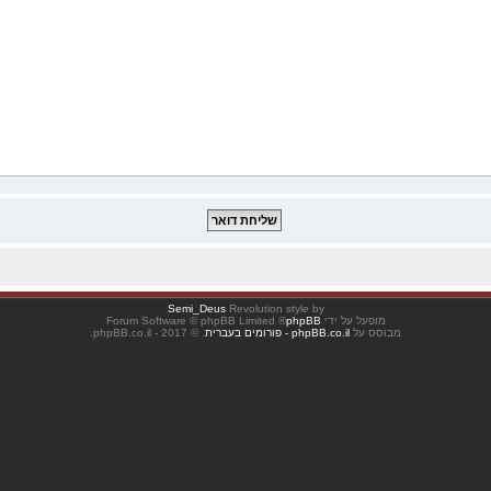
Semi_Deus
Revolution style by
מופעל על ידי
phpBB
® Forum Software © phpBB Limited
מבוסס על
phpBB.co.il - פורומים בעברית
. © 2017 - phpBB.co.il.