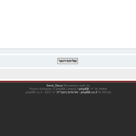
Semi_Deus
Revolution style by
מופעל על ידי
phpBB
® Forum Software © phpBB Limited
מבוסס על
phpBB.co.il - פורומים בעברית
. © 2017 - phpBB.co.il.