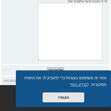
על פי כתובת הדואר אלקטרוני שלך.
אתר זה משתמש בעוגיות כדי להעניק לך את החוויה
בית
עמוד ראשי
יצירת קשר
מחיקת עוגיות
כל הזמנים הם
UTC+02:00
המיטבית.
למידע נוסף
Semi_Deus
Revolution style by
מופעל על ידי
phpBB
® Forum Software © phpBB Limited
מבוסס על
phpBB.co.il - פורומים בעברית
. © 2017 - phpBB.co.il.
הבנתי!