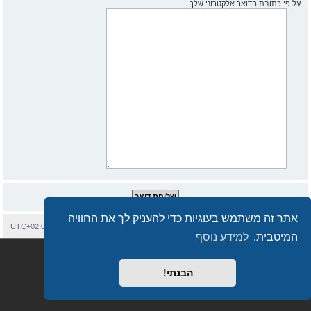
על פי כתובת הדואר אלקטרוני שלך.
אתר זה משתמש בעוגיות כדי להעניק לך את החוויה
בית
עמוד ראשי
יצירת קשר
מחיקת עוגיות
כל הזמנים הם
UTC+02:00
המיטבית.
למידע נוסף
Semi_Deus
Revolution style by
מופעל על ידי
phpBB
® Forum Software © phpBB Limited
מבוסס על
phpBB.co.il - פורומים בעברית
. © 2017 - phpBB.co.il.
הבנתי!