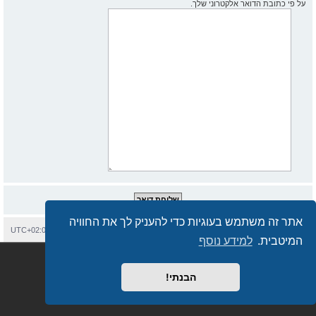
על פי כתובת הדואר אלקטרוני שלך.
אתר זה משתמש בעוגיות כדי להעניק לך את החוויה
בית
עמוד ראשי
יצירת קשר
מחיקת עוגיות
כל הזמנים הם
UTC+02:00
המיטבית.
למידע נוסף
Semi_Deus
Revolution style by
מופעל על ידי
phpBB
® Forum Software © phpBB Limited
מבוסס על
phpBB.co.il - פורומים בעברית
. © 2017 - phpBB.co.il.
הבנתי!