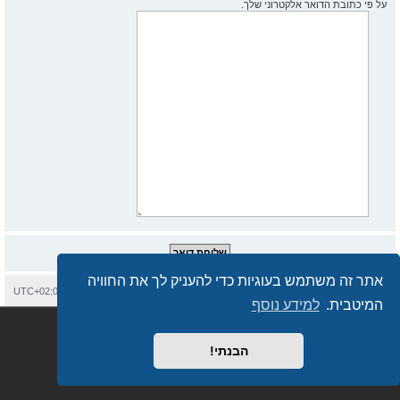
על פי כתובת הדואר אלקטרוני שלך.
אתר זה משתמש בעוגיות כדי להעניק לך את החוויה
בית
עמוד ראשי
יצירת קשר
מחיקת עוגיות
כל הזמנים הם
UTC+02:00
המיטבית.
למידע נוסף
Semi_Deus
Revolution style by
מופעל על ידי
phpBB
® Forum Software © phpBB Limited
מבוסס על
phpBB.co.il - פורומים בעברית
. © 2017 - phpBB.co.il.
הבנתי!