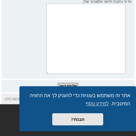
על פי כתובת הדואר אלקטרוני שלך.
אתר זה משתמש בעוגיות כדי להעניק לך את החוויה
בית
עמוד ראשי
יצירת קשר
מחיקת עוגיות
כל הזמנים הם
UTC+02:00
המיטבית.
למידע נוסף
Semi_Deus
Revolution style by
מופעל על ידי
phpBB
® Forum Software © phpBB Limited
מבוסס על
phpBB.co.il - פורומים בעברית
. © 2017 - phpBB.co.il.
הבנתי!