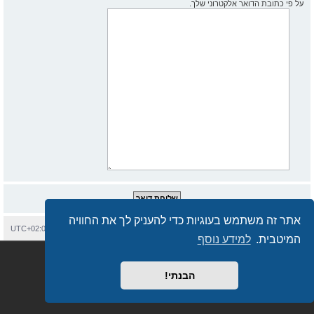
על פי כתובת הדואר אלקטרוני שלך.
אתר זה משתמש בעוגיות כדי להעניק לך את החוויה
בית
עמוד ראשי
יצירת קשר
מחיקת עוגיות
כל הזמנים הם
UTC+02:00
המיטבית.
למידע נוסף
Semi_Deus
Revolution style by
מופעל על ידי
phpBB
® Forum Software © phpBB Limited
מבוסס על
phpBB.co.il - פורומים בעברית
. © 2017 - phpBB.co.il.
הבנתי!