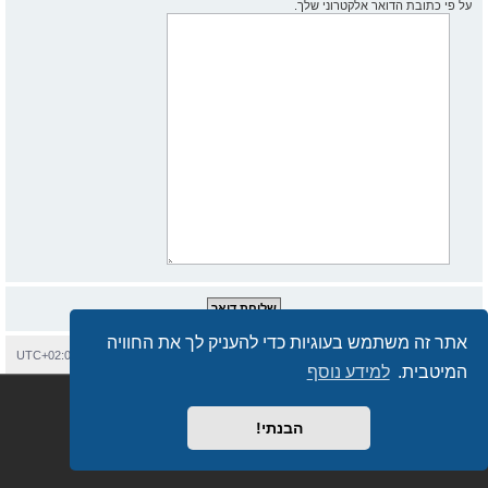
על פי כתובת הדואר אלקטרוני שלך.
אתר זה משתמש בעוגיות כדי להעניק לך את החוויה
בית
עמוד ראשי
יצירת קשר
מחיקת עוגיות
כל הזמנים הם
UTC+02:00
המיטבית.
למידע נוסף
Semi_Deus
Revolution style by
מופעל על ידי
phpBB
® Forum Software © phpBB Limited
מבוסס על
phpBB.co.il - פורומים בעברית
. © 2017 - phpBB.co.il.
הבנתי!