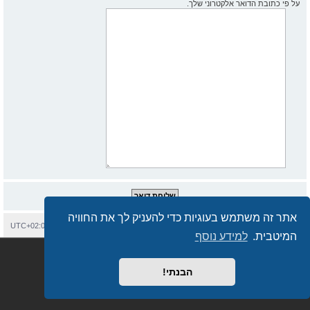
על פי כתובת הדואר אלקטרוני שלך.
אתר זה משתמש בעוגיות כדי להעניק לך את החוויה
בית
עמוד ראשי
יצירת קשר
מחיקת עוגיות
כל הזמנים הם
UTC+02:00
המיטבית.
למידע נוסף
Semi_Deus
Revolution style by
מופעל על ידי
phpBB
® Forum Software © phpBB Limited
מבוסס על
phpBB.co.il - פורומים בעברית
. © 2017 - phpBB.co.il.
הבנתי!