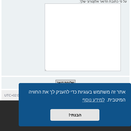
על פי כתובת הדואר אלקטרוני שלך.
אתר זה משתמש בעוגיות כדי להעניק לך את החוויה
בית
עמוד ראשי
יצירת קשר
מחיקת עוגיות
כל הזמנים הם
UTC+02:00
המיטבית.
למידע נוסף
Semi_Deus
Revolution style by
מופעל על ידי
phpBB
® Forum Software © phpBB Limited
מבוסס על
phpBB.co.il - פורומים בעברית
. © 2017 - phpBB.co.il.
הבנתי!