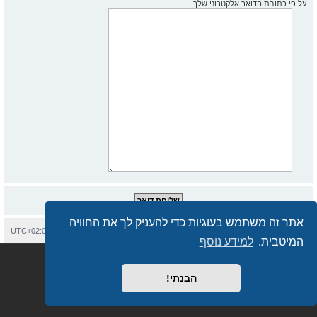
על פי כתובת הדואר אלקטרוני שלך.
אתר זה משתמש בעוגיות כדי להעניק לך את החוויה
בית
עמוד ראשי
יצירת קשר
מחיקת עוגיות
כל הזמנים הם
UTC+02:00
המיטבית.
למידע נוסף
Semi_Deus
Revolution style by
מופעל על ידי
phpBB
® Forum Software © phpBB Limited
מבוסס על
phpBB.co.il - פורומים בעברית
. © 2017 - phpBB.co.il.
הבנתי!