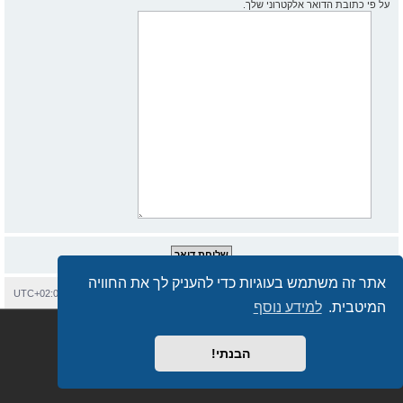
על פי כתובת הדואר אלקטרוני שלך.
אתר זה משתמש בעוגיות כדי להעניק לך את החוויה
בית
עמוד ראשי
יצירת קשר
מחיקת עוגיות
כל הזמנים הם
UTC+02:00
המיטבית.
למידע נוסף
Semi_Deus
Revolution style by
מופעל על ידי
phpBB
® Forum Software © phpBB Limited
מבוסס על
phpBB.co.il - פורומים בעברית
. © 2017 - phpBB.co.il.
הבנתי!