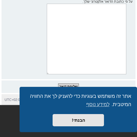
על פי כתובת הדואר אלקטרוני שלך.
אתר זה משתמש בעוגיות כדי להעניק לך את החוויה
בית
עמוד ראשי
יצירת קשר
מחיקת עוגיות
כל הזמנים הם
UTC+02:00
המיטבית.
למידע נוסף
Semi_Deus
Revolution style by
מופעל על ידי
phpBB
® Forum Software © phpBB Limited
מבוסס על
phpBB.co.il - פורומים בעברית
. © 2017 - phpBB.co.il.
הבנתי!