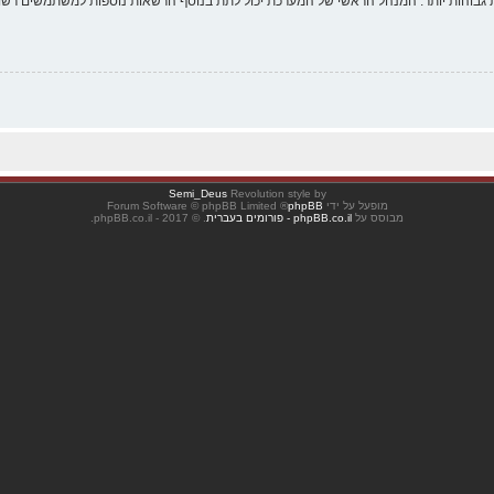
 גבוהות יותר. המנהל הראשי של המערכת יכול לתת בנוסף הרשאות נוספות למשתמשים רשומ
Semi_Deus
Revolution style by
מופעל על ידי
phpBB
® Forum Software © phpBB Limited
מבוסס על
phpBB.co.il - פורומים בעברית
. © 2017 - phpBB.co.il.