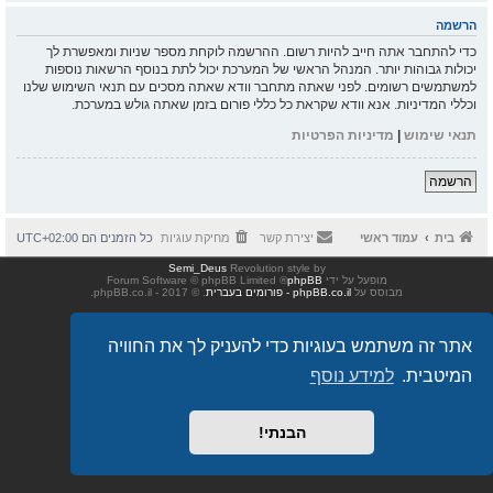
הרשמה
כדי להתחבר אתה חייב להיות רשום. ההרשמה לוקחת מספר שניות ומאפשרת לך
יכולות גבוהות יותר. המנהל הראשי של המערכת יכול לתת בנוסף הרשאות נוספות
למשתמשים רשומים. לפני שאתה מתחבר וודא שאתה מסכים עם תנאי השימוש שלנו
וכללי המדיניות. אנא וודא שקראת כל כללי פורום בזמן שאתה גולש במערכת.
תנאי שימוש
|
מדיניות הפרטיות
הרשמה
בית
עמוד ראשי
יצירת קשר
מחיקת עוגיות
כל הזמנים הם
UTC+02:00
Semi_Deus
Revolution style by
מופעל על ידי
phpBB
® Forum Software © phpBB Limited
מבוסס על
phpBB.co.il - פורומים בעברית
. © 2017 - phpBB.co.il.
אתר זה משתמש בעוגיות כדי להעניק לך את החוויה
המיטבית.
למידע נוסף
הבנתי!