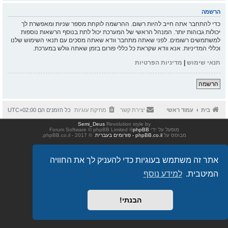
הרשמה
כדי להתחבר אתה חייב להיות רשום. ההרשמה לוקחת מספר שניות ומאפשרת לך
יכולות גבוהות יותר. המנהל הראשי של המערכת יכול לתת בנוסף הרשאות נוספות
למשתמשים רשומים. לפני שאתה מתחבר וודא שאתה מסכים עם תנאי השימוש שלנו
וכללי המדיניות. אנא וודא שקראת כל כללי פורום בזמן שאתה גולש במערכת.
תנאי שימוש
|
מדיניות הפרטיות
הרשמה
בית
עמוד ראשי
יצירת קשר
מחיקת עוגיות
כל הזמנים הם
UTC+02:00
Semi_Deus
Revolution style by
מופעל על ידי
phpBB
® Forum Software © phpBB Limited
מבוסס על
phpBB.co.il - פורומים בעברית
. © 2017 - phpBB.co.il.
אתר זה משתמש בעוגיות כדי להעניק לך את החוויה
המיטבית.
למידע נוסף
הבנתי!