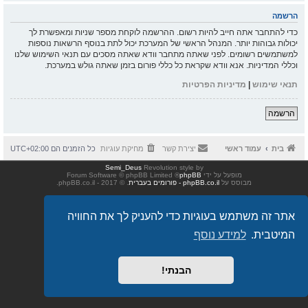
הרשמה
כדי להתחבר אתה חייב להיות רשום. ההרשמה לוקחת מספר שניות ומאפשרת לך
יכולות גבוהות יותר. המנהל הראשי של המערכת יכול לתת בנוסף הרשאות נוספות
למשתמשים רשומים. לפני שאתה מתחבר וודא שאתה מסכים עם תנאי השימוש שלנו
וכללי המדיניות. אנא וודא שקראת כל כללי פורום בזמן שאתה גולש במערכת.
תנאי שימוש
|
מדיניות הפרטיות
הרשמה
בית
עמוד ראשי
יצירת קשר
מחיקת עוגיות
כל הזמנים הם
UTC+02:00
Semi_Deus
Revolution style by
מופעל על ידי
phpBB
® Forum Software © phpBB Limited
מבוסס על
phpBB.co.il - פורומים בעברית
. © 2017 - phpBB.co.il.
אתר זה משתמש בעוגיות כדי להעניק לך את החוויה
המיטבית.
למידע נוסף
הבנתי!