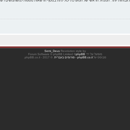
 גבוהות יותר. המנהל הראשי של המערכת יכול לתת בנוסף הרשאות נוספות למשתמשים רשומ
Semi_Deus
Revolution style by
מופעל על ידי
phpBB
® Forum Software © phpBB Limited
מבוסס על
phpBB.co.il - פורומים בעברית
. © 2017 - phpBB.co.il.