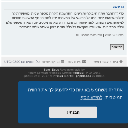
הרשמה
כדי להתחבר אתה חייב להיות רשום. ההרשמה לוקחת מספר שניות ומאפשרת לך
יכולות גבוהות יותר. המנהל הראשי של המערכת יכול לתת בנוסף הרשאות נוספות
למשתמשים רשומים. לפני שאתה מתחבר וודא שאתה מסכים עם תנאי השימוש שלנו
וכללי המדיניות. אנא וודא שקראת כל כללי פורום בזמן שאתה גולש במערכת.
תנאי שימוש
|
מדיניות הפרטיות
הרשמה
בית
עמוד ראשי
יצירת קשר
מחיקת עוגיות
כל הזמנים הם
UTC+02:00
Semi_Deus
Revolution style by
מופעל על ידי
phpBB
® Forum Software © phpBB Limited
מבוסס על
phpBB.co.il - פורומים בעברית
. © 2017 - phpBB.co.il.
אתר זה משתמש בעוגיות כדי להעניק לך את החוויה
המיטבית.
למידע נוסף
הבנתי!