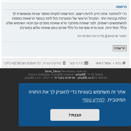
הרשמה
כדי להתחבר אתה חייב להיות רשום. ההרשמה לוקחת מספר שניות ומאפשרת לך
יכולות גבוהות יותר. המנהל הראשי של המערכת יכול לתת בנוסף הרשאות נוספות
למשתמשים רשומים. לפני שאתה מתחבר וודא שאתה מסכים עם תנאי השימוש שלנו
וכללי המדיניות. אנא וודא שקראת כל כללי פורום בזמן שאתה גולש במערכת.
תנאי שימוש
|
מדיניות הפרטיות
הרשמה
בית
עמוד ראשי
יצירת קשר
מחיקת עוגיות
כל הזמנים הם
UTC+02:00
Semi_Deus
Revolution style by
מופעל על ידי
phpBB
® Forum Software © phpBB Limited
מבוסס על
phpBB.co.il - פורומים בעברית
. © 2017 - phpBB.co.il.
אתר זה משתמש בעוגיות כדי להעניק לך את החוויה
המיטבית.
למידע נוסף
הבנתי!