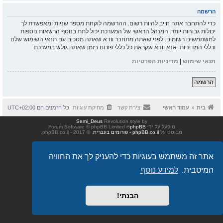
הרשמה
כדי להתחבר אתה חייב להיות רשום. ההרשמה לוקחת מספר שניות ומאפשרת לך
יכולות גבוהות יותר. המנהל הראשי של המערכת יכול לתת בנוסף הרשאות נוספות
למשתמשים רשומים. לפני שאתה מתחבר וודא שאתה מסכים עם תנאי השימוש שלנו
וכללי המדיניות. אנא וודא שקראת כל כללי פורום בזמן שאתה גולש במערכת.
תנאי שימוש
|
מדיניות הפרטיות
הרשמה
בית
עמוד ראשי
יצירת קשר
מחיקת עוגיות
כל הזמנים הם
UTC+02:00
Semi_Deus
Revolution style by
מופעל על ידי
phpBB
® Forum Software © phpBB Limited
מבוסס על
phpBB.co.il - פורומים בעברית
. © 2017 - phpBB.co.il.
אתר זה משתמש בעוגיות כדי להעניק לך את החוויה
המיטבית.
למידע נוסף
הבנתי!