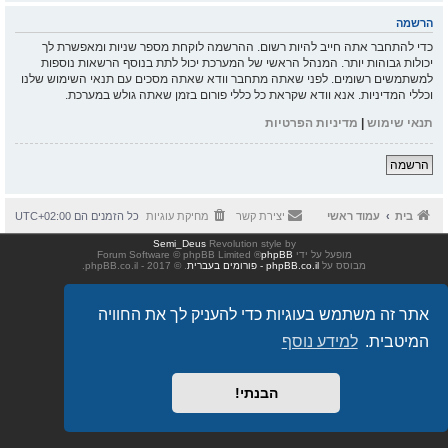
הרשמה
כדי להתחבר אתה חייב להיות רשום. ההרשמה לוקחת מספר שניות ומאפשרת לך
יכולות גבוהות יותר. המנהל הראשי של המערכת יכול לתת בנוסף הרשאות נוספות
למשתמשים רשומים. לפני שאתה מתחבר וודא שאתה מסכים עם תנאי השימוש שלנו
וכללי המדיניות. אנא וודא שקראת כל כללי פורום בזמן שאתה גולש במערכת.
תנאי שימוש
|
מדיניות הפרטיות
הרשמה
בית
עמוד ראשי
יצירת קשר
מחיקת עוגיות
כל הזמנים הם
UTC+02:00
Semi_Deus
Revolution style by
מופעל על ידי
phpBB
® Forum Software © phpBB Limited
מבוסס על
phpBB.co.il - פורומים בעברית
. © 2017 - phpBB.co.il.
אתר זה משתמש בעוגיות כדי להעניק לך את החוויה
המיטבית.
למידע נוסף
הבנתי!