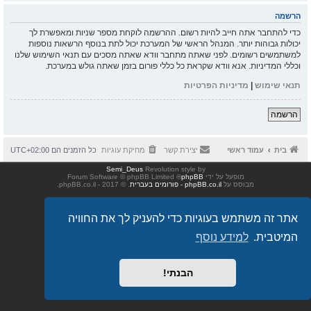
הרשמה
כדי להתחבר אתה חייב להיות רשום. ההרשמה לוקחת מספר שניות ומאפשרת לך
יכולות גבוהות יותר. המנהל הראשי של המערכת יכול לתת בנוסף הרשאות נוספות
למשתמשים רשומים. לפני שאתה מתחבר וודא שאתה מסכים עם תנאי השימוש שלנו
וכללי המדיניות. אנא וודא שקראת כל כללי פורום בזמן שאתה גולש במערכת.
תנאי שימוש
|
מדיניות הפרטיות
הרשמה
בית
עמוד ראשי
יצירת קשר
מחיקת עוגיות
כל הזמנים הם
UTC+02:00
Semi_Deus
Revolution style by
מופעל על ידי
phpBB
® Forum Software © phpBB Limited
מבוסס על
phpBB.co.il - פורומים בעברית
. © 2017 - phpBB.co.il.
אתר זה משתמש בעוגיות כדי להעניק לך את החוויה
המיטבית.
למידע נוסף
הבנתי!