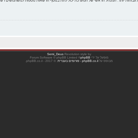
 גבוהות יותר. המנהל הראשי של המערכת יכול לתת בנוסף הרשאות נוספות למשתמשים רשומ
Semi_Deus
Revolution style by
מופעל על ידי
phpBB
® Forum Software © phpBB Limited
מבוסס על
phpBB.co.il - פורומים בעברית
. © 2017 - phpBB.co.il.