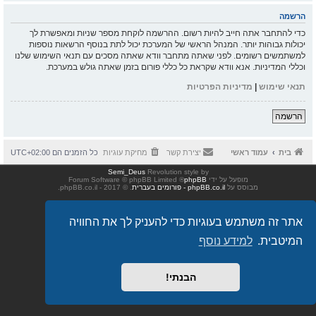
הרשמה
כדי להתחבר אתה חייב להיות רשום. ההרשמה לוקחת מספר שניות ומאפשרת לך
יכולות גבוהות יותר. המנהל הראשי של המערכת יכול לתת בנוסף הרשאות נוספות
למשתמשים רשומים. לפני שאתה מתחבר וודא שאתה מסכים עם תנאי השימוש שלנו
וכללי המדיניות. אנא וודא שקראת כל כללי פורום בזמן שאתה גולש במערכת.
תנאי שימוש
|
מדיניות הפרטיות
הרשמה
בית
עמוד ראשי
יצירת קשר
מחיקת עוגיות
כל הזמנים הם
UTC+02:00
Semi_Deus
Revolution style by
מופעל על ידי
phpBB
® Forum Software © phpBB Limited
מבוסס על
phpBB.co.il - פורומים בעברית
. © 2017 - phpBB.co.il.
אתר זה משתמש בעוגיות כדי להעניק לך את החוויה
המיטבית.
למידע נוסף
הבנתי!