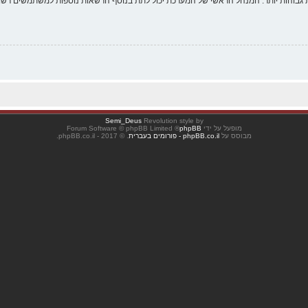
 גבוהות יותר. המנהל הראשי של המערכת יכול לתת בנוסף הרשאות נוספות למשתמשים רשומ
Semi_Deus
Revolution style by
מופעל על ידי
phpBB
® Forum Software © phpBB Limited
מבוסס על
phpBB.co.il - פורומים בעברית
. © 2017 - phpBB.co.il.