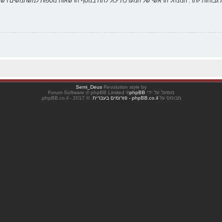
 גבוהות יותר. המנהל הראשי של המערכת יכול לתת בנוסף הרשאות נוספות למשתמשים רשומ
Semi_Deus
Revolution style by
מופעל על ידי
phpBB
® Forum Software © phpBB Limited
מבוסס על
phpBB.co.il - פורומים בעברית
. © 2017 - phpBB.co.il.