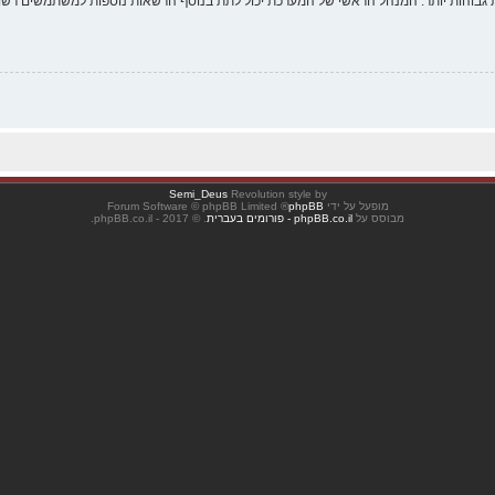
 גבוהות יותר. המנהל הראשי של המערכת יכול לתת בנוסף הרשאות נוספות למשתמשים רשומ
Semi_Deus
Revolution style by
מופעל על ידי
phpBB
® Forum Software © phpBB Limited
מבוסס על
phpBB.co.il - פורומים בעברית
. © 2017 - phpBB.co.il.