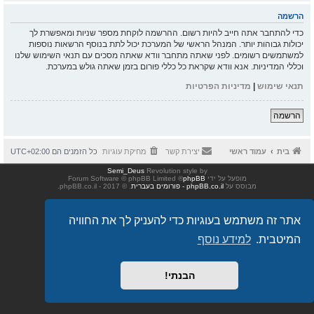
הרשמה
כדי להתחבר אתה חייב להיות רשום. ההרשמה לוקחת מספר שניות ומאפשרת לך
יכולות גבוהות יותר. המנהל הראשי של המערכת יכול לתת בנוסף הרשאות נוספות
למשתמשים רשומים. לפני שאתה מתחבר וודא שאתה מסכים עם תנאי השימוש שלנו
וכללי המדיניות. אנא וודא שקראת כל כללי פורום בזמן שאתה גולש במערכת.
תנאי שימוש
|
מדיניות הפרטיות
הרשמה
בית
עמוד ראשי
יצירת קשר
מחיקת עוגיות
כל הזמנים הם
UTC+02:00
Semi_Deus
Revolution style by
מופעל על ידי
phpBB
® Forum Software © phpBB Limited
מבוסס על
phpBB.co.il - פורומים בעברית
. © 2017 - phpBB.co.il.
אתר זה משתמש בעוגיות כדי להעניק לך את החוויה
המיטבית.
למידע נוסף
הבנתי!