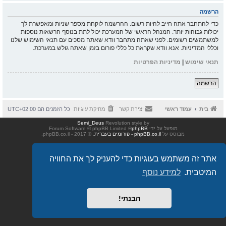
הרשמה
כדי להתחבר אתה חייב להיות רשום. ההרשמה לוקחת מספר שניות ומאפשרת לך
יכולות גבוהות יותר. המנהל הראשי של המערכת יכול לתת בנוסף הרשאות נוספות
למשתמשים רשומים. לפני שאתה מתחבר וודא שאתה מסכים עם תנאי השימוש שלנו
וכללי המדיניות. אנא וודא שקראת כל כללי פורום בזמן שאתה גולש במערכת.
תנאי שימוש
|
מדיניות הפרטיות
הרשמה
בית
עמוד ראשי
יצירת קשר
מחיקת עוגיות
כל הזמנים הם
UTC+02:00
Semi_Deus
Revolution style by
מופעל על ידי
phpBB
® Forum Software © phpBB Limited
מבוסס על
phpBB.co.il - פורומים בעברית
. © 2017 - phpBB.co.il.
אתר זה משתמש בעוגיות כדי להעניק לך את החוויה
המיטבית.
למידע נוסף
הבנתי!