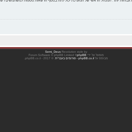
 גבוהות יותר. המנהל הראשי של המערכת יכול לתת בנוסף הרשאות נוספות למשתמשים רשומ
Semi_Deus
Revolution style by
מופעל על ידי
phpBB
® Forum Software © phpBB Limited
מבוסס על
phpBB.co.il - פורומים בעברית
. © 2017 - phpBB.co.il.