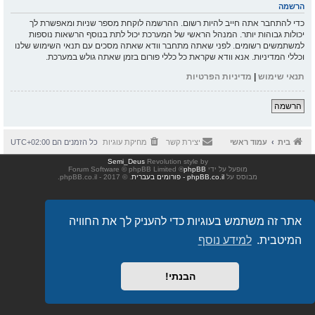
הרשמה
כדי להתחבר אתה חייב להיות רשום. ההרשמה לוקחת מספר שניות ומאפשרת לך
יכולות גבוהות יותר. המנהל הראשי של המערכת יכול לתת בנוסף הרשאות נוספות
למשתמשים רשומים. לפני שאתה מתחבר וודא שאתה מסכים עם תנאי השימוש שלנו
וכללי המדיניות. אנא וודא שקראת כל כללי פורום בזמן שאתה גולש במערכת.
תנאי שימוש
|
מדיניות הפרטיות
הרשמה
בית
עמוד ראשי
יצירת קשר
מחיקת עוגיות
כל הזמנים הם
UTC+02:00
Semi_Deus
Revolution style by
מופעל על ידי
phpBB
® Forum Software © phpBB Limited
מבוסס על
phpBB.co.il - פורומים בעברית
. © 2017 - phpBB.co.il.
אתר זה משתמש בעוגיות כדי להעניק לך את החוויה
המיטבית.
למידע נוסף
הבנתי!