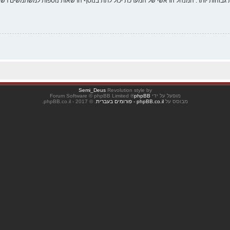
 גבוהות יותר. המנהל הראשי של המערכת יכול לתת בנוסף הרשאות נוספות למשתמשים רשומ
Semi_Deus
Revolution style by
מופעל על ידי
phpBB
® Forum Software © phpBB Limited
מבוסס על
phpBB.co.il - פורומים בעברית
. © 2017 - phpBB.co.il.