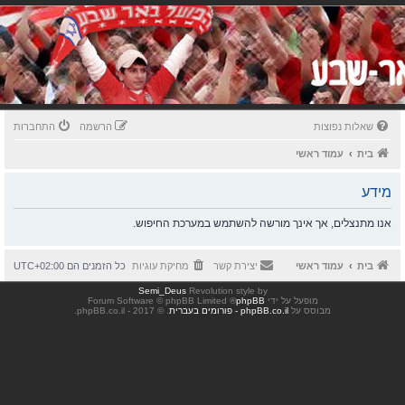
שאלות נפוצות
הרשמה
התחברות
בית
עמוד ראשי
מידע
אנו מתנצלים, אך אינך מורשה להשתמש במערכת החיפוש.
בית
עמוד ראשי
יצירת קשר
מחיקת עוגיות
כל הזמנים הם
UTC+02:00
Semi_Deus
Revolution style by
מופעל על ידי
phpBB
® Forum Software © phpBB Limited
מבוסס על
phpBB.co.il - פורומים בעברית
. © 2017 - phpBB.co.il.