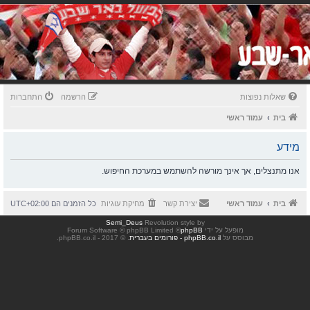
שאלות נפוצות
הרשמה
התחברות
בית
עמוד ראשי
מידע
אנו מתנצלים, אך אינך מורשה להשתמש במערכת החיפוש.
בית
עמוד ראשי
יצירת קשר
מחיקת עוגיות
כל הזמנים הם
UTC+02:00
Semi_Deus
Revolution style by
מופעל על ידי
phpBB
® Forum Software © phpBB Limited
מבוסס על
phpBB.co.il - פורומים בעברית
. © 2017 - phpBB.co.il.