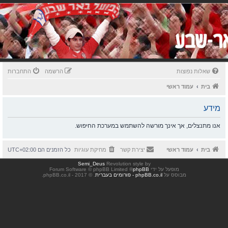
שאלות נפוצות
הרשמה
התחברות
בית
עמוד ראשי
מידע
אנו מתנצלים, אך אינך מורשה להשתמש במערכת החיפוש.
בית
עמוד ראשי
יצירת קשר
מחיקת עוגיות
כל הזמנים הם
UTC+02:00
Semi_Deus
Revolution style by
מופעל על ידי
phpBB
® Forum Software © phpBB Limited
מבוסס על
phpBB.co.il - פורומים בעברית
. © 2017 - phpBB.co.il.