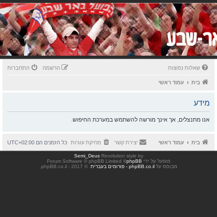
שאלות נפוצות
הרשמה
התחברות
בית
עמוד ראשי
מידע
אנו מתנצלים, אך אינך מורשה להשתמש במערכת החיפוש.
בית
עמוד ראשי
יצירת קשר
מחיקת עוגיות
כל הזמנים הם
UTC+02:00
Semi_Deus
Revolution style by
מופעל על ידי
phpBB
® Forum Software © phpBB Limited
מבוסס על
phpBB.co.il - פורומים בעברית
. © 2017 - phpBB.co.il.