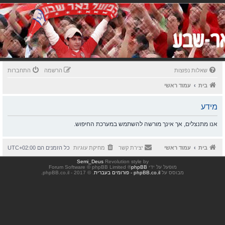
שאלות נפוצות
הרשמה
התחברות
בית
עמוד ראשי
מידע
אנו מתנצלים, אך אינך מורשה להשתמש במערכת החיפוש.
בית
עמוד ראשי
יצירת קשר
מחיקת עוגיות
כל הזמנים הם
UTC+02:00
Semi_Deus
Revolution style by
מופעל על ידי
phpBB
® Forum Software © phpBB Limited
מבוסס על
phpBB.co.il - פורומים בעברית
. © 2017 - phpBB.co.il.