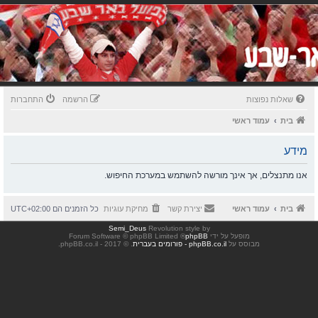
שאלות נפוצות
הרשמה
התחברות
בית
עמוד ראשי
מידע
אנו מתנצלים, אך אינך מורשה להשתמש במערכת החיפוש.
בית
עמוד ראשי
יצירת קשר
מחיקת עוגיות
כל הזמנים הם
UTC+02:00
Semi_Deus
Revolution style by
מופעל על ידי
phpBB
® Forum Software © phpBB Limited
מבוסס על
phpBB.co.il - פורומים בעברית
. © 2017 - phpBB.co.il.