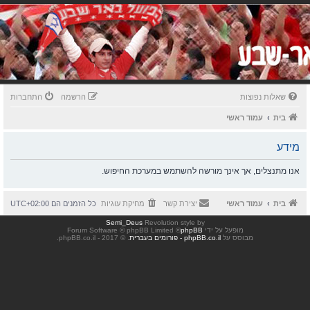
שאלות נפוצות
הרשמה
התחברות
בית
עמוד ראשי
מידע
אנו מתנצלים, אך אינך מורשה להשתמש במערכת החיפוש.
בית
עמוד ראשי
יצירת קשר
מחיקת עוגיות
כל הזמנים הם
UTC+02:00
Semi_Deus
Revolution style by
מופעל על ידי
phpBB
® Forum Software © phpBB Limited
מבוסס על
phpBB.co.il - פורומים בעברית
. © 2017 - phpBB.co.il.