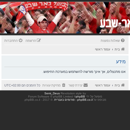
שאלות נפוצות
הרשמה
התחברות
בית
עמוד ראשי
מידע
אנו מתנצלים, אך אינך מורשה להשתמש במערכת החיפוש.
בית
עמוד ראשי
יצירת קשר
מחיקת עוגיות
כל הזמנים הם
UTC+02:00
Semi_Deus
Revolution style by
מופעל על ידי
phpBB
® Forum Software © phpBB Limited
מבוסס על
phpBB.co.il - פורומים בעברית
. © 2017 - phpBB.co.il.