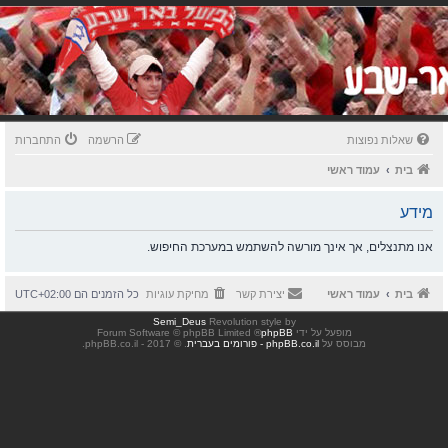
שאלות נפוצות
הרשמה
התחברות
בית
עמוד ראשי
מידע
אנו מתנצלים, אך אינך מורשה להשתמש במערכת החיפוש.
בית
עמוד ראשי
יצירת קשר
מחיקת עוגיות
כל הזמנים הם
UTC+02:00
Semi_Deus
Revolution style by
מופעל על ידי
phpBB
® Forum Software © phpBB Limited
מבוסס על
phpBB.co.il - פורומים בעברית
. © 2017 - phpBB.co.il.