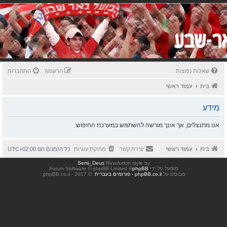
שאלות נפוצות
הרשמה
התחברות
בית
עמוד ראשי
מידע
אנו מתנצלים, אך אינך מורשה להשתמש במערכת החיפוש.
בית
עמוד ראשי
יצירת קשר
מחיקת עוגיות
כל הזמנים הם
UTC+02:00
Semi_Deus
Revolution style by
מופעל על ידי
phpBB
® Forum Software © phpBB Limited
מבוסס על
phpBB.co.il - פורומים בעברית
. © 2017 - phpBB.co.il.