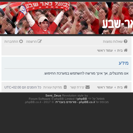
שאלות נפוצות
הרשמה
התחברות
בית
עמוד ראשי
מידע
אנו מתנצלים, אך אינך מורשה להשתמש במערכת החיפוש.
בית
עמוד ראשי
יצירת קשר
מחיקת עוגיות
כל הזמנים הם
UTC+02:00
Semi_Deus
Revolution style by
מופעל על ידי
phpBB
® Forum Software © phpBB Limited
מבוסס על
phpBB.co.il - פורומים בעברית
. © 2017 - phpBB.co.il.