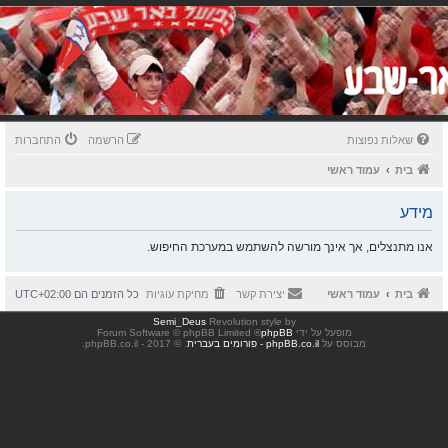
שאלות נפוצות
הרשמה
התחברות
בית
עמוד ראשי
מידע
אנו מתנצלים, אך אינך מורשה להשתמש במערכת החיפוש.
בית
עמוד ראשי
יצירת קשר
מחיקת עוגיות
כל הזמנים הם
UTC+02:00
Semi_Deus
Revolution style by
מופעל על ידי
phpBB
® Forum Software © phpBB Limited
מבוסס על
phpBB.co.il - פורומים בעברית
. © 2017 - phpBB.co.il.