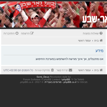
שאלות נפוצות
הרשמה
התחברות
בית
עמוד ראשי
מידע
אנו מתנצלים, אך אינך מורשה להשתמש במערכת החיפוש.
בית
עמוד ראשי
יצירת קשר
מחיקת עוגיות
כל הזמנים הם
UTC+02:00
Semi_Deus
Revolution style by
מופעל על ידי
phpBB
® Forum Software © phpBB Limited
מבוסס על
phpBB.co.il - פורומים בעברית
. © 2017 - phpBB.co.il.