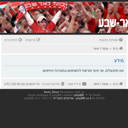
שאלות נפוצות
הרשמה
התחברות
בית
עמוד ראשי
מידע
אנו מתנצלים, אך אינך מורשה להשתמש במערכת החיפוש.
בית
עמוד ראשי
יצירת קשר
מחיקת עוגיות
כל הזמנים הם
UTC+02:00
Semi_Deus
Revolution style by
מופעל על ידי
phpBB
® Forum Software © phpBB Limited
מבוסס על
phpBB.co.il - פורומים בעברית
. © 2017 - phpBB.co.il.