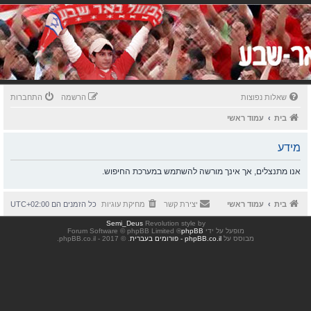
שאלות נפוצות
הרשמה
התחברות
בית
עמוד ראשי
מידע
אנו מתנצלים, אך אינך מורשה להשתמש במערכת החיפוש.
בית
עמוד ראשי
יצירת קשר
מחיקת עוגיות
כל הזמנים הם
UTC+02:00
Semi_Deus
Revolution style by
מופעל על ידי
phpBB
® Forum Software © phpBB Limited
מבוסס על
phpBB.co.il - פורומים בעברית
. © 2017 - phpBB.co.il.